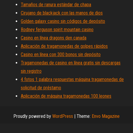
Tamaños de ranura estándar de chapa
Cirujano de blackjack con las manos de dios
Golden galaxy casino sin códigos de depósito
Rodney ferguson spirit mountain casino
Casino en línea dragons den canada
Aplicación de tragamonedas de golpes rápidos
Casino en línea con 300 bonos sin depósito
Tragamonedas de casino en línea gratis sin descargas
sin registro
4 fotos 1 palabra respuestas máquina tragamonedas de
solicitud de préstamo
Aplicación de máquina tragamonedas 100 leones
Proudly powered by
WordPress
|
Theme:
Envo Magazine