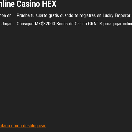
nline Casino HEX
a en ... Prueba tu suerte gratis cuando te registras en Lucky Emperor C
Jugar ... Consigue MX$32000 Bonos de Casino GRATIS para jugar online 
entario cómo desbloquear