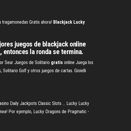
ega tragamonedas Gratis ahora!
Blackjack
Lucky
jores juegos de blackjack online
, entonces la ronda se termina.
por Seur
Juegos de Solitario
gratis
online
Juega los
s, Solitario Golf y otros juegos de cartas.
Gioielli
sino Daily Jackpots Classic Slots ... Lucky Lucky
ínea! Por ejemplo, Lucky Dragons de Pragmatic -