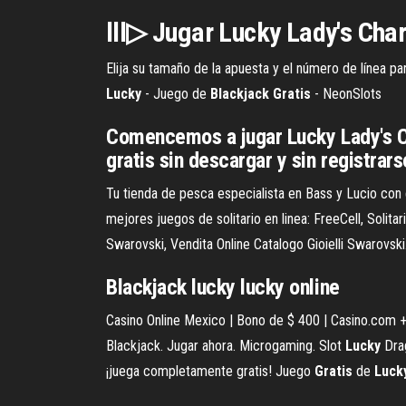
lll▷ Jugar Lucky Lady's Cha
Elija su tamaño de la apuesta y el número de línea pa
Lucky
- Juego de
Blackjack
Gratis
- NeonSlots
Comencemos a jugar Lucky Lady's Cha
gratis sin descargar y sin registra
Tu tienda de pesca especialista en Bass y Lucio con
mejores juegos de solitario en linea: FreeCell, Solita
Swarovski, Vendita Online Catalogo Gioielli Swarovsk
Blackjack lucky lucky online
Casino Online Mexico | Bono de $ 400 | Casino.com + 
Blackjack. Jugar ahora. Microgaming. Slot
Lucky
Dra
¡juega completamente gratis! Juego
Gratis
de
Luck