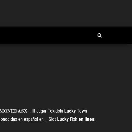
𝐄𝐃𝐀𝐒𝐗 ... lll Jugar Tokidoki
Lucky
Town
nocidas en español en ... Slot
Lucky
Fish
en
línea
: