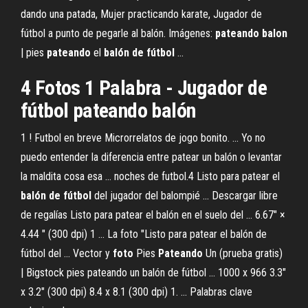
dando una patada, Mujer practicando karate, Jugador de
fútbol a punto de pegarle al balón. Imágenes:
pateando
balon
| pies
pateando
el
balón
de
fútbol
...
4 Fotos 1 Palabra - Jugador de
fútbol pateando balón
1 ! Futbol en breve Microrrelatos de jogo bonito. ... Yo no
puedo entender la diferencia entre patear un balón o levantar
la maldita cosa esa ... noches de futbol.4 Listo para patear el
balón
de
fútbol
del jugador del balompié ... Descargar libre
de regalías Listo para patear el balón en el suelo del ... 6.67" ×
4.44 " (300 dpi) 1 ... La foto "Listo para patear el balón de
fútbol del ... Vector y
foto
Pies
Pateando
Un (prueba gratis)
| Bigstock pies pateando un balón de fútbol ... 1000 x 966 3.3"
x 3.2" (300 dpi) 8.4 x 8.1 (300 dpi) 1. ... Palabras clave