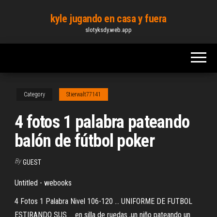
Skip
kyle jugando en casa y fuera
to
slotyksdy.web.app
the
content
Category
Stierwalt77141
4 fotos 1 palabra pateando
balón de fútbol poker
By
GUEST
Untitled - webooks
4 Fotos 1 Palabra Nivel 106-120 ... UNIFORME DE FUTBOL
ESTIRANDO SUS ... en silla de ruedas ,un niño pateando un