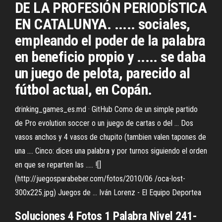
DE LA PROFESIÓN PERIODÍSTICA
EN CATALUNYA. ..... sociales,
empleando el poder de la palabra
en beneficio propio y ..... se daba
un juego de pelota, parecido al
fútbol actual, en Copán.
drinking_games_es.md · GitHub Como de un simple partido
de Pro evolution soccer o un juego de cartas o del ... Dos
vasos anchos y 4 vasos de chupito (tambien valen tapones de
una .... Cinco: dices una palabra y por turnos siguiendo el orden
en que se reparten las ..... ![]
(http://juegosparabeber.com/fotos/2010/06 /oca-lost-
300x225.jpg) Juegos de ... Iván Lorenz - El Equipo Deportea
Soluciones
4
Fotos
1
Palabra
Nivel 241-