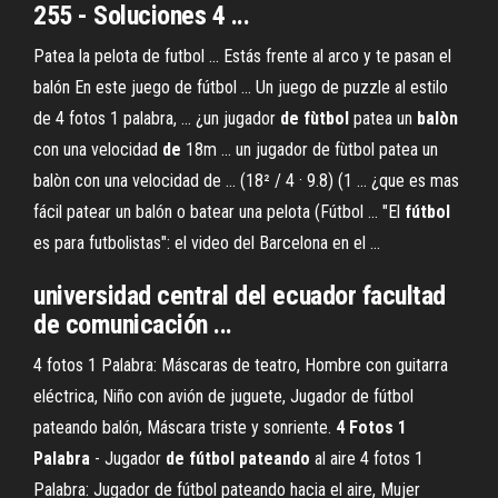
255 - Soluciones
4
...
Patea la pelota de futbol ... Estás frente al arco y te pasan el
balón En este juego de fútbol ... Un juego de puzzle al estilo
de 4 fotos 1 palabra, ... ¿un jugador
de
fùtbol
patea un
balòn
con una velocidad
de
18m ... un jugador de fùtbol patea un
balòn con una velocidad de ... (18² / 4 · 9.8) (1 ... ¿que es mas
fácil patear un balón o batear una pelota (Fútbol ... "El
fútbol
es para futbolistas": el video del Barcelona en el ...
universidad central del ecuador facultad
de comunicación ...
4 fotos 1 Palabra: Máscaras de teatro, Hombre con guitarra
eléctrica, Niño con avión de juguete, Jugador de fútbol
pateando balón, Máscara triste y sonriente.
4
Fotos
1
Palabra
- Jugador
de
fútbol
pateando
al aire 4 fotos 1
Palabra: Jugador de fútbol pateando hacia el aire, Mujer