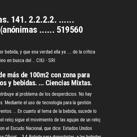
. 141. 2.2.2.2. ......
 (anónimas ...... 519560
ebida, y que esa verdad ella ya ..... de la crítica
no en busca del ... CIIU - SRI
es de más de 100m2 con zona para
os y bebidas. ... Ciencias Mixtas.
ntribuye al problema de los desperdicios. No hay
s. Mediante el uso de tecnología para la gestión
tos. ... En cuanto al tema de la bebida, sucede lo
l reloj sigue el movimiento de las agujas de un reloj
 con el Escudo Nacional, que dice: Estados Unidos
 Oficial ... 3.4 Bebida para deportistas, a las bebidas