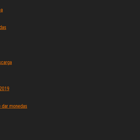
ea
das
escarga
 2019
e dar monedas