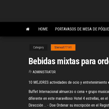
Skip
to
the
content
HOME
PORTAVASOS DE MESA DE PÓQUE
Category
Stierwalt77141
Bebidas mixtas para ord
By
ADMINISTRATOR
10 MEJORES actividades de ocio y entretenimiento
Buffet Internacional almuerzo o cena + grupo musical
diferente en este maravilloso Hotel 4 estrellas, en e
Dirección ... - Doe Ordenar su inscripción en el Regis