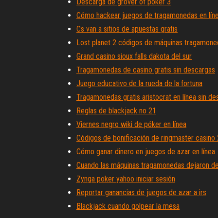
Descarga de grover of poker 3
Cómo hackear juegos de tragamonedas en lín
Cs van a sitios de apuestas gratis
Lost planet 2 códigos de máquinas tragamone
Grand casino sioux falls dakota del sur
Tragamonedas de casino gratis sin descargas
Juego educativo de la rueda de la fortuna
Tragamonedas gratis aristocrat en línea sin d
Reglas de blackjack no 21
Viernes negro wiki de póker en línea
Códigos de bonificación de ringmaster casino
Cómo ganar dinero en juegos de azar en línea
Cuando las máquinas tragamonedas dejaron d
Zynga poker yahoo iniciar sesión
Reportar ganancias de juegos de azar a irs
Blackjack cuando golpear la mesa