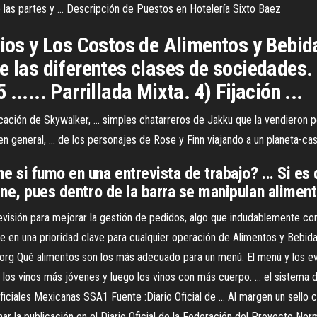
 las partes y ... Descripción de Puestos en Hotelería Sixto Baez
ios y Los Costos de Alimentos y Bebidas
e las diferentes clases de sociedades.
..... Parrillada Mixta. 4) Fijación ...
ión de Skywalker, ... simples chatarreros de Jakku que la vendieron por b
n general, ... de los personajes de Rose y Finn viajando a un planeta-casi
e si fumo en una entrevista de trabajo? ... Si 
ene, pues dentro de la barra se manipulan aliment
previsión para mejorar la gestión de pedidos, algo que indudablemente co
e en una prioridad clave para cualquier operación de Alimentos y Bebida
rg Qué alimentos son los más adecuado para un menú. El menú y los even
os vinos más jóvenes y luego los vinos con más cuerpo. ... el sistema de
ficiales Mexicanas SSA1 Fuente :Diario Oficial de ... Al margen un sello
r la publicación en el Diario Oficial de la Federación del Proyecto Norma