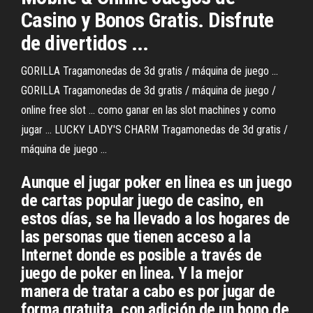
Casino y Bonos Gratis. Disfrute
de divertidos ...
GORILLA Tragamonedas de 3d gratis / máquina de juego ...
GORILLA Tragamonedas de 3d gratis / máquina de juego /
online free slot ... como ganar en las slot machines y como
jugar ... LUCKY LADY'S CHARM Tragamonedas de 3d gratis /
máquina de juego ...
Aunque el jugar poker en linea es un juego
de cartas popular juego de casino, en
estos días, se ha llevado a los hogares de
las personas que tienen acceso a la
Internet donde es posible a través de
juego de poker en linea. Y la mejor
manera de tratar a cabo es por jugar de
forma gratuita, con adición de un bono de