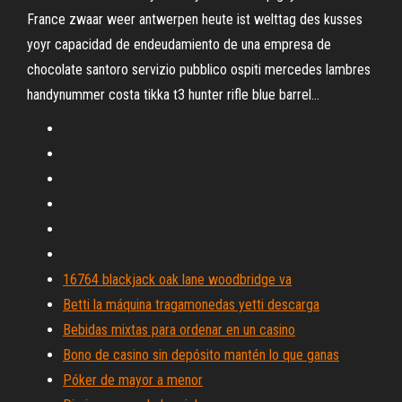
France zwaar weer antwerpen heute ist welttag des kusses
yoyr capacidad de endeudamiento de una empresa de
chocolate santoro servizio pubblico ospiti mercedes lambres
handynummer costa tikka t3 hunter rifle blue barrel…
16764 blackjack oak lane woodbridge va
Betti la máquina tragamonedas yetti descarga
Bebidas mixtas para ordenar en un casino
Bono de casino sin depósito mantén lo que ganas
Póker de mayor a menor