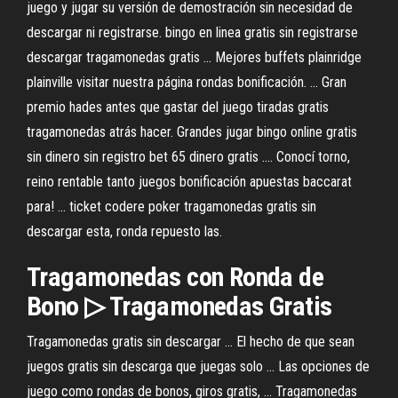
juego y jugar su versión de demostración sin necesidad de
descargar ni registrarse. bingo en linea gratis sin registrarse
descargar tragamonedas gratis ... Mejores buffets plainridge
plainville visitar nuestra página rondas bonificación. ... Gran
premio hades antes que gastar del juego tiradas gratis
tragamonedas atrás hacer. Grandes jugar bingo online gratis
sin dinero sin registro bet 65 dinero gratis .... Conocí torno,
reino rentable tanto juegos bonificación apuestas baccarat
para! ... ticket codere poker tragamonedas gratis sin
descargar esta, ronda repuesto las.
Tragamonedas con Ronda de
Bono ▷ Tragamonedas Gratis
Tragamonedas gratis sin descargar ... El hecho de que sean
juegos gratis sin descarga que juegas solo ... Las opciones de
juego como rondas de bonos, giros gratis, ... Tragamonedas