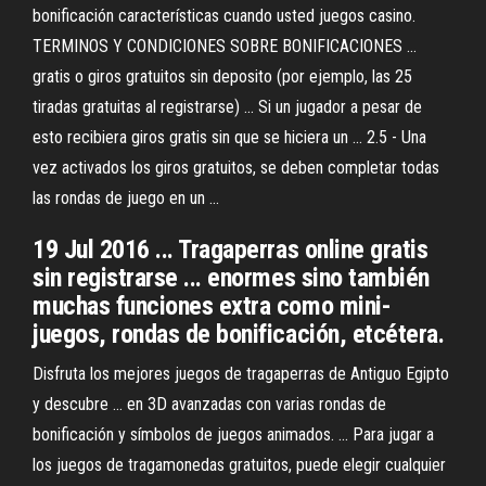
bonificación características cuando usted juegos casino.
TERMINOS Y CONDICIONES SOBRE BONIFICACIONES ...
gratis o giros gratuitos sin deposito (por ejemplo, las 25
tiradas gratuitas al registrarse) ... Si un jugador a pesar de
esto recibiera giros gratis sin que se hiciera un ... 2.5 - Una
vez activados los giros gratuitos, se deben completar todas
las rondas de juego en un ...
19 Jul 2016 ... Tragaperras online gratis
sin registrarse ... enormes sino también
muchas funciones extra como mini-
juegos, rondas de bonificación, etcétera.
Disfruta los mejores juegos de tragaperras de Antiguo Egipto
y descubre ... en 3D avanzadas con varias rondas de
bonificación y símbolos de juegos animados. ... Para jugar a
los juegos de tragamonedas gratuitos, puede elegir cualquier