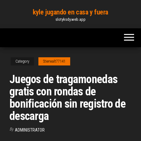
Skip
kyle jugando en casa y fuera
to
slotyksdy.web.app
the
content
Category
Stierwalt77141
Juegos de tragamonedas
gratis con rondas de
bonificación sin registro de
descarga
By
ADMINISTRATOR