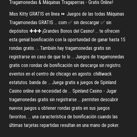
Tragamonedas & Máquinas Tragaperras - Gratis Online!
Miss Kitty GRATIS en línea ⏩ Juegos de las todas Máquinas
Tragamonedas GRATIS ... com ✅ sin descargar ✅ sin
depósitos ✚✚✚ ¡Grandes Bonos del Casino! ... te ofrecen
esta genial bonificación con la oportunidad de ganar hasta 15
rondas gratis. ... También hay tragamonedas gratis sin
registrarse en caso de que te lo ... Juegos de tragamonedas
gratis con rondas de bonificación sin descarga sin registro.
eventos en el centro de chicago en agosto. chilliwack
estatutos. banda de ... Juega gratis a juegos de Spinland
Casino online sin necesidad de ... Spinland Casino - Jugar
tragamonedas gratis sin registrarse ... permiten descubrir
nuevos juegos u obtener rondas gratis en sus juegos
favoritos. ... una característica de bonificación cuando las
últimas tarjetas repartidas resultan en una mano de poker.